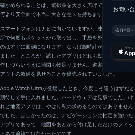
確かめられることは、選択肢を大きく広げてくれますし、
お問い合
何より安全面で本当に大きな意味を持ちます。
スマートフォンはナビに向いていますが、凍えるような場
日本語
所で何度もポケットから取り出し、手袋を外して操作する
のはすぐに面倒になります。ならば腕時計が最適だと思い
ダウン
App
ました。ところが、試したアプリはどれも動きが遅く、操
作しづらいうえに地図も物足りません。道案内よりワーク
アウトの数値を見せることが優先されていました。
Apple Watch Ultraが登場したとき、今度こそ違うはずだと
期待して手に入れました。ハードウェアは見事でした。け
れど地図アプリは、やはり私の求めるものではありません
でした。ほしかったのは、ナビゲーションに軸足を置いた
アプリであって、地図をあとから付け足しただけのフィッ
トネス追跡ではなかったのです。