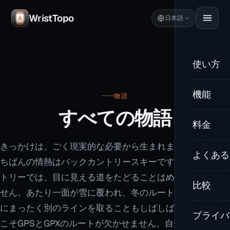
WristTopo
日本語
使い方
機能
物語
すべての物語
料金
きっかけは、ごく現実的な必要から生まれました。私のい
よくある
ちばんの情熱はバックカントリースキーです。バックカン
トリーでは、目に見える道をたどることはめったにありま
比較
せん。あたり一面が雪に覆われ、冬のルートは安全のため
にまったく別のラインを取ることもしばしばです。だから
プライバ
こそGPSとGPXのルートが欠かせません。自分の現在地を